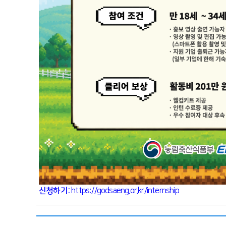
신청하기:
https://godsaeng.or.kr/internship