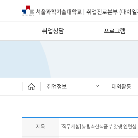
|
취업진로본부 (대학일
취업상담
프로그램
취업정보
대외활동
취업상담
프로그램
채용공고
취업정보
ST커리어멘토링
취업진로본부
공지사항
대외활동
청년정책
취업 서포터
보도자료
제목
[직무체험] 농림축산식품부 갓생 인턴십