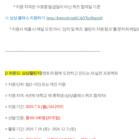
*
지원 자격은 수료증 발급일이 아닌 퀴즈 합격일 기준
☆ 상상 클래스 지원하기
:
https://forms.gle/uqbCdaYXtzHqgjje8
*
지원서 제출 시 매일 오전
10
시
‘
강의 및 퀴즈
,
챌린지 지원 링크
’
를 문자와 메일
-----------------------------------------------------------------------------------------------
[2
라운드
:
상상챌린지
]
멘토와 함께 도전하고 만드는
AI
실전 프로젝트
○ 지원 단위
:
팀
(3~5
인
)
또는 개인 지원
○ 지원 자격
: 4
년제 대학교 재
휴학생
(
상상클래스 퀴즈 합격자
)
∙
○ 지원 기간
:
2026. 7. 6. (
월
), 10
시까지
○ 선발 인원
:
총
60~100
명
(20
개 팀
)
○ 활동 기간
: 2026. 7. 18. (
토
) ~ 2026. 12. 5. (
토
)