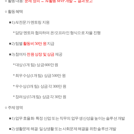
○ 활동 내용
:
문제 정의 →
AI
활용
MVP
개발 → 결과 보고
○ 활동 혜택
■
1) AI
전문가 멘토링 지원
*
담당 멘토와 협의하여 온
/
오프라인 형식으로 자율 진행
■
2)
팀별
활동비
50
만 원
지급
■
3)
참여자
전원 상장 및 상금
제공
*
대상
(1
개 팀
):
상금
600
만 원
*
최우수상
(1
개 팀
):
상금
500
만 원
*
우수상
(3
개 팀
):
상금 각
300
만 원
*
장려상
(15
개 팀
):
상금 각
30
만 원
○ 주제 영역
■
1)
업무 효율화
:
특정 산업 또는 직무의 업무 생산성을 높이는 솔루션 개발
■
2)
생활문제 해결
:
일상생활 또는 사회문제 해결을 위한 솔루션 개발