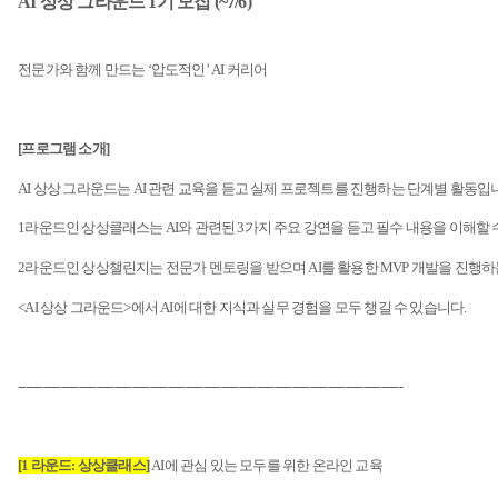
AI
상상 그라운드
1
기 모집
(~7/6)
전문가와 함께 만드는
‘
압도적인
’ AI
커리어
[
프로그램 소개
]
AI
상상 그라운드는
AI
관련 교육을 듣고 실제 프로젝트를 진행하는 단계별 활동입
1
라운드인 상상클래스는
AI
와 관련된
3
가지 주요 강연을 듣고 필수 내용을 이해할
2
라운드인 상상챌린지는 전문가 멘토링을 받으며
AI
를 활용한
MVP
개발을 진행하
<AI
상상 그라운드
>
에서
AI
에 대한 지식과 실무 경험을 모두 챙길 수 있습니다
.
------------------------------------------------------------------------------------------------------------
[1
라운드
:
상상클래스
]
AI
에 관심 있는 모두를 위한 온라인 교육