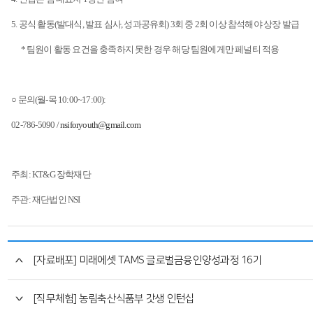
5.
공식 활동
(
발대식
,
발표 심사
,
성과공유회
) 3
회 중
2
회 이상 참석해야 상장 발급
*
팀원이 활동 요건을 충족하지 못한 경우 해당 팀원에게만 페널티 적용
○ 문의
(
월
-
목
10:00~17:00):
02-786-5090 /
nsiforyouth@gmail.com
주최
: KT&G
장학재단
주관
:
재단법인
NSI
[자료배포] 미래에셋 TAMS 글로벌금융인양성과정 16기
[직무체험] 농림축산식품부 갓생 인턴십