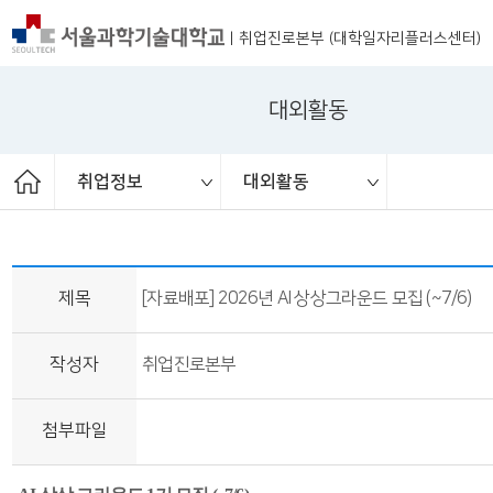
|
취업진로본부 (대학일자리플러스센터)
대외활동
취업정보
대외활동
ST커리어멘토링
취업 서포터즈
취업진로본부
취업상담
프로그램
채용공고
취업정보
공지사항
대외활동
청년정책
보도자료
제목
[자료배포] 2026년 AI 상상그라운드 모집 (~7/6)
작성자
취업진로본부
첨부파일