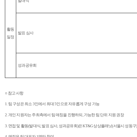
발대식
활동
발표 심사
일정
성과공유회
○ 참고 사항
1.
팀 구성은 최소
3
인에서 최대
5
인으로 자유롭게 구성 가능
2.
개인 지원자는 주최측에서 팀 매칭을 진행하되
,
가능한 팀 단위 지원 권장
3.
면접 및 활동
(
발대식
,
발표 심사
,
성과공유회
)
은
KT&G
상상플래닛
(
서울시 성동구
4.
면접은 팀 대표자
1
명만 참여