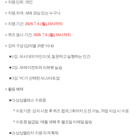
○
지원 단위
:
개인
○ 지원 자격
: AI
에 관심 있는 누구나
○ 지원 기간
:
2026. 7. 6. (
월
), 10
시까지
○ 퀴즈 응시 기간
:
2026. 7. 6. (
월
), 10
시까지
○ 강의 구성
(
강의별
20
분 이내
)
■
1
강
: AI
시대의 마인드셋
,
질문하고 실행하는 인간
■
2
강
: AI
에이전트와 리뷰봇 실습
■
3
강
: VC
가 선택한
AI
스타트업
○ 활동 혜택
■
1)
상상클래스 수료증
*
수료기준
:
강의 시청 후 퀴즈 합격
, 2
회까지 도전 가능
, 70
점 이상 시 수료
*
수료증 발급일
:
매월 셋째 주 월요일 이메일 발송
■
2)
상상챌린지 지원 자격 획득