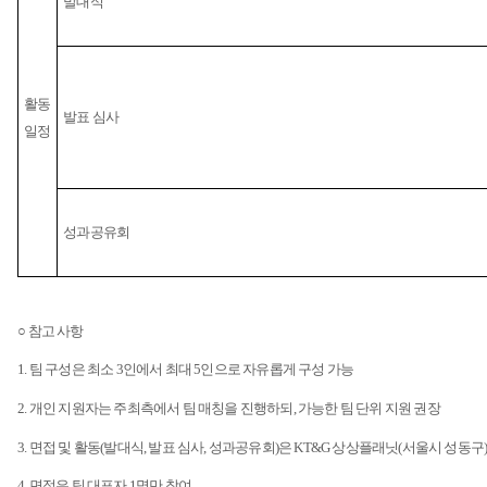
발대식
활동
발표 심사
일정
성과공유회
○ 참고 사항
1.
팀 구성은 최소
3
인에서 최대
5
인으로 자유롭게 구성 가능
2.
개인 지원자는 주최측에서 팀 매칭을 진행하되
,
가능한 팀 단위 지원 권장
3.
면접 및 활동
(
발대식
,
발표 심사
,
성과공유회
)
은
KT&G
상상플래닛
(
서울시 성동구
4.
면접은 팀 대표자
1
명만 참여