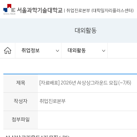
|
취업진로본부 (대학일자리플러스센터)
대외활동
취업정보
대외활동
ST커리어멘토링
취업 서포터즈
취업진로본부
취업상담
프로그램
채용공고
취업정보
공지사항
대외활동
청년정책
보도자료
제목
[자료배포] 2026년 AI 상상그라운드 모집 (~7/6)
작성자
취업진로본부
첨부파일