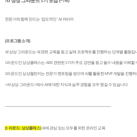
AI
상상 그라운드
1
기 모집
(~7/6)
전문가와 함께 만드는
‘
압도적인
’ AI
커리어
[
프로그램 소개
]
AI
상상 그라운드는
AI
관련 교육을 듣고 실제 프로젝트를 진행하는 단계별 활동입
1
라운드인 상상클래스는
AI
와 관련된
3
가지 주요 강연을 듣고 필수 내용을 이해할
2
라운드인 상상챌린지는 전문가 멘토링을 받으며
AI
를 활용한
MVP
개발을 진행하
<AI
상상 그라운드
>
에서
AI
에 대한 지식과 실무 경험을 모두 챙길 수 있습니다
.
------------------------------------------------------------------------------------------------------------
[1
라운드
:
상상클래스
]
AI
에 관심 있는 모두를 위한 온라인 교육