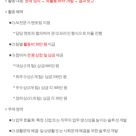
○ 활동 내용
:
문제 정의 →
AI
활용
MVP
개발 → 결과 보고
○ 활동 혜택
■
1) AI
전문가 멘토링 지원
*
담당 멘토와 협의하여 온
/
오프라인 형식으로 자율 진행
■
2)
팀별
활동비
50
만 원
지급
■
3)
참여자
전원 상장 및 상금
제공
*
대상
(1
개 팀
):
상금
600
만 원
*
최우수상
(1
개 팀
):
상금
500
만 원
*
우수상
(3
개 팀
):
상금 각
300
만 원
*
장려상
(15
개 팀
):
상금 각
30
만 원
○ 주제 영역
■
1)
업무 효율화
:
특정 산업 또는 직무의 업무 생산성을 높이는 솔루션 개발
■
2)
생활문제 해결
:
일상생활 또는 사회문제 해결을 위한 솔루션 개발