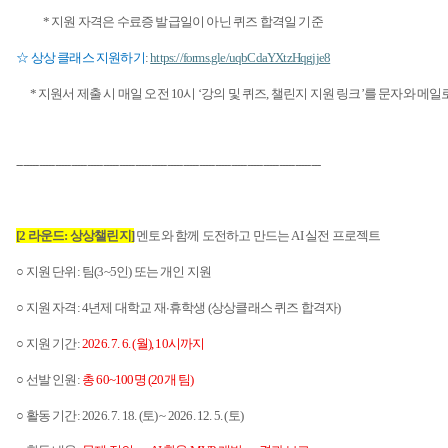
*
지원 자격은 수료증 발급일이 아닌 퀴즈 합격일 기준
☆ 상상 클래스 지원하기
:
https://forms.gle/uqbCdaYXtzHqgjje8
*
지원서 제출 시 매일 오전
10
시
‘
강의 및 퀴즈
,
챌린지 지원 링크
’
를 문자와 메일
-----------------------------------------------------------------------------------------------
[2
라운드
:
상상챌린지
]
멘토와 함께 도전하고 만드는
AI
실전 프로젝트
○ 지원 단위
:
팀
(3~5
인
)
또는 개인 지원
○ 지원 자격
: 4
년제 대학교 재
휴학생
(
상상클래스 퀴즈 합격자
)
∙
○ 지원 기간
:
2026. 7. 6. (
월
), 10
시까지
○ 선발 인원
:
총
60~100
명
(20
개 팀
)
○ 활동 기간
: 2026. 7. 18. (
토
) ~ 2026. 12. 5. (
토
)