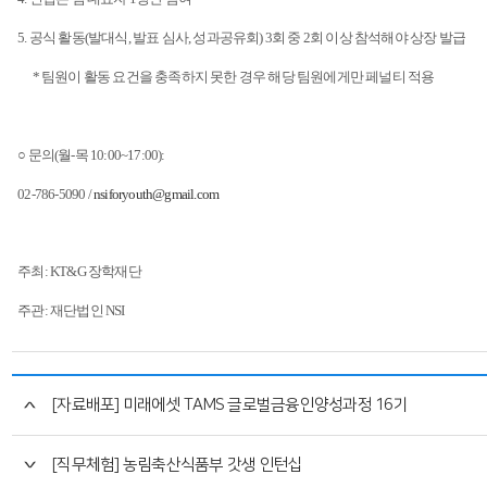
5.
공식 활동
(
발대식
,
발표 심사
,
성과공유회
) 3
회 중
2
회 이상 참석해야 상장 발급
*
팀원이 활동 요건을 충족하지 못한 경우 해당 팀원에게만 페널티 적용
○ 문의
(
월
-
목
10:00~17:00):
02-786-5090 /
nsiforyouth@gmail.com
주최
: KT&G
장학재단
주관
:
재단법인
NSI
[자료배포] 미래에셋 TAMS 글로벌금융인양성과정 16기
[직무체험] 농림축산식품부 갓생 인턴십