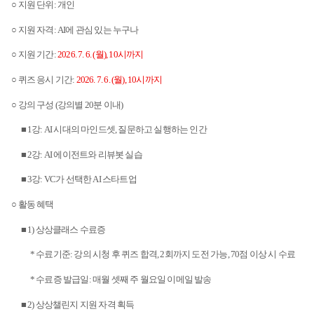
○
지원 단위
:
개인
○ 지원 자격
: AI
에 관심 있는 누구나
○ 지원 기간
:
2026. 7. 6. (
월
), 10
시까지
○ 퀴즈 응시 기간
:
2026. 7. 6. (
월
), 10
시까지
○ 강의 구성
(
강의별
20
분 이내
)
■
1
강
: AI
시대의 마인드셋
,
질문하고 실행하는 인간
■
2
강
: AI
에이전트와 리뷰봇 실습
■
3
강
: VC
가 선택한
AI
스타트업
○ 활동 혜택
■
1)
상상클래스 수료증
*
수료기준
:
강의 시청 후 퀴즈 합격
, 2
회까지 도전 가능
, 70
점 이상 시 수료
*
수료증 발급일
:
매월 셋째 주 월요일 이메일 발송
■
2)
상상챌린지 지원 자격 획득