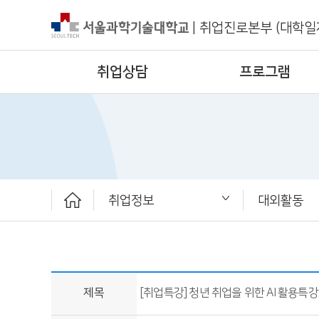
|
취업진로본부 (대학일
취업상담
프로그램
취업정보
대외활동
취업상담
프로그램
채용공고
취업정보
ST커리어멘토링
취업진로본부
공지사항
대외활동
청년정책
취업 서포터
보도자료
제목
[취업특강] 청년 취업을 위한 AI 활용특강