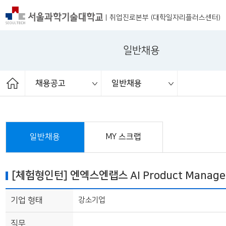
|
취업진로본부 (대학일자리플러스센터)
일반채용
채용공고
일반채용
ST커리어멘토링
취업진로본부
취업상담
프로그램
채용공고
취업정보
추천채용
일반채용
채용행사
일반채용
MY 스크랩
[체험형인턴] 엔엑스엔랩스 AI Product Manage
기업 형태
강소기업
직무