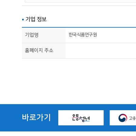
기업 정보
기업명
한국식품연구원
홈페이지 주소
바로가기