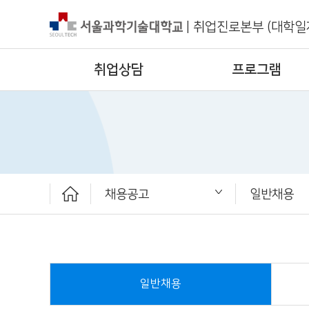
|
취업진로본부 (대학일
취업상담
프로그램
채용공고
일반채용
취업상담
프로그램
채용공고
취업정보
ST커리어멘토링
취업진로본부
추천채용
일반채용
채용행사
일반채용