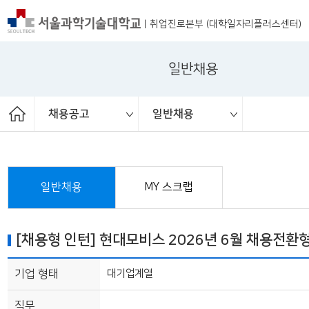
|
취업진로본부 (대학일자리플러스센터)
일반채용
채용공고
일반채용
ST커리어멘토링
취업진로본부
취업상담
프로그램
채용공고
취업정보
추천채용
일반채용
채용행사
일반채용
MY 스크랩
[채용형 인턴] 현대모비스 2026년 6월 채용전환
기업 형태
대기업계열
직무