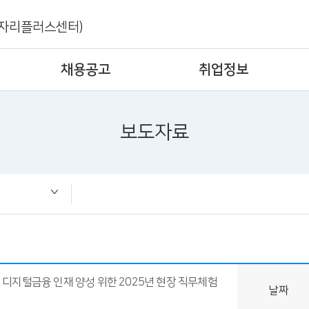
자리플러스센터)
채용공고
취업정보
보도자료
즈
디지털금융 인재 양성 위한 2025년 현장 직무체험
날짜