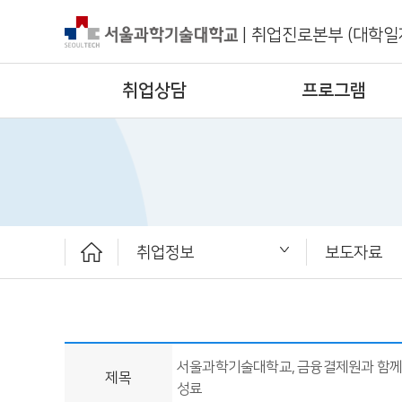
|
취업진로본부 (대학일
취업상담
프로그램
취업정보
보도자료
취업상담
프로그램
채용공고
취업정보
ST커리어멘토링
취업진로본부
공지사항
대외활동
청년정책
취업 서포터
보도자료
서울과학기술대학교, 금융결제원과 함께 
제목
성료