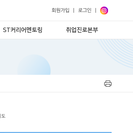
회원가입
|
로그인
|
ST커리어멘토링
취업진로본부
서도