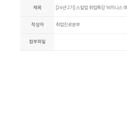
제목
[24년 2기] 스킬업 취업특강 '비지니스 
작성자
취업진로본부
첨부파일