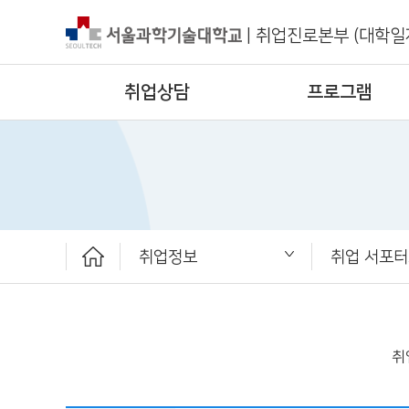
|
취업진로본부 (대학일
취업상담
프로그램
취업정보
취업 서포
취업상담
프로그램
채용공고
취업정보
ST커리어멘토링
취업진로본부
공지사항
대외활동
청년정책
취업 서포터
보도자료
취