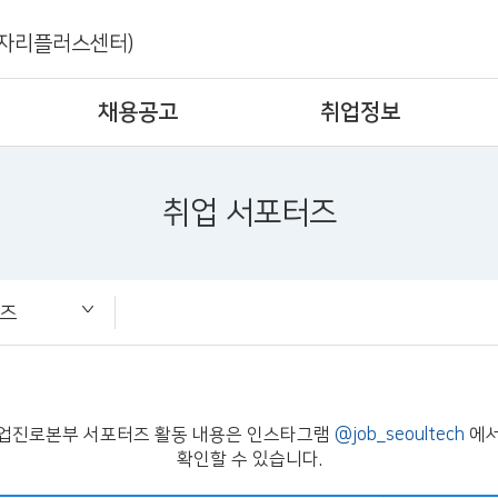
자리플러스센터)
채용공고
취업정보
취업 서포터즈
터즈
즈
업진로본부 서포터즈 활동 내용은 인스타그램
@job_seoultech
에
확인할 수 있습니다.