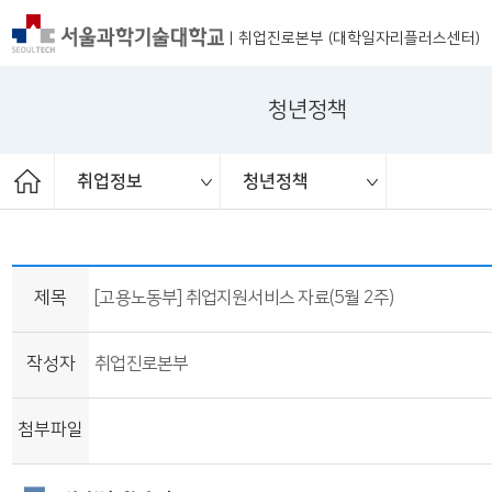
|
취업진로본부 (대학일자리플러스센터)
청년정책
취업정보
청년정책
ST커리어멘토링
취업 서포터즈
취업진로본부
취업상담
프로그램
채용공고
취업정보
공지사항
대외활동
청년정책
보도자료
제목
[고용노동부] 취업지원서비스 자료(5월 2주)
작성자
취업진로본부
첨부파일