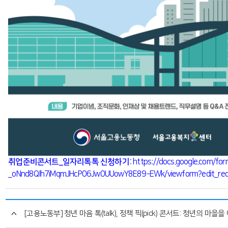
취업준비콘서트_일자리톡톡 신청하기:
https://docs.google.com/fo
_oNnd8QIh7iMqmJHcP06Jw0UUowY8E89-EWk/viewform?edit_req
[고용노동부] 청년 마음 톡(talk), 정책 픽(pick) 콘서트: 청년의 마