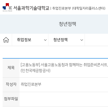
|
취업진로본부 (대학일자리플러스센터)
청년정책
취업정보
청년정책
ST커리어멘토링
취업 서포터즈
취업진로본부
취업상담
프로그램
채용공고
취업정보
공지사항
대외활동
청년정책
보도자료
[고용노동부] 서울고용노동청과 함께하는 취업준비콘서
제목
(인천국제공항공사)
작성자
취업진로본부
첨부파일