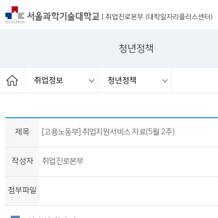
|
취업진로본부 (대학일자리플러스센터)
청년정책
취업정보
청년정책
ST커리어멘토링
취업 서포터즈
취업진로본부
취업상담
프로그램
채용공고
취업정보
공지사항
대외활동
청년정책
보도자료
제목
[고용노동부] 취업지원서비스 자료(5월 2주)
작성자
취업진로본부
첨부파일