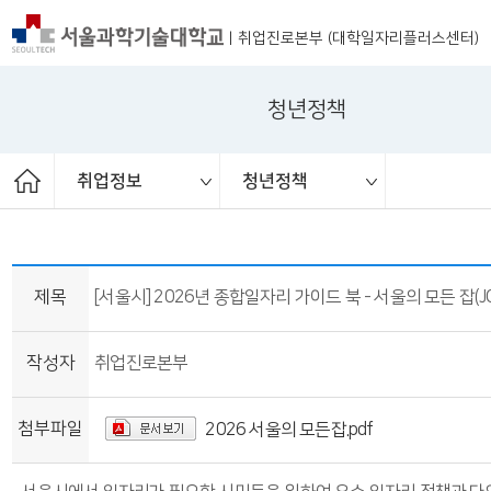
|
취업진로본부 (대학일자리플러스센터)
청년정책
취업정보
청년정책
ST커리어멘토링
취업 서포터즈
취업진로본부
취업상담
프로그램
채용공고
취업정보
공지사항
대외활동
청년정책
보도자료
제목
[서울시] 2026년 종합일자리 가이드 북 - 서울의 모든 잡(J
작성자
취업진로본부
첨부파일
2026 서울의 모든잡.pdf