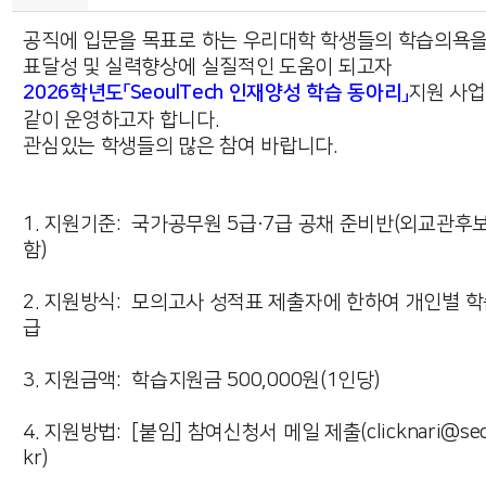
공직에 입문을 목표로 하는 우리대학 학생들의 학습의욕을
표달성 및 실력향상에 실질적인 도움이 되고자
2026학년도「SeoulTech 인재양성 학습 동아리」
지원 사업
같이 운영하고자 합니다.
관심있는 학생들의 많은 참여 바랍니다.
1. 지원기준: 국가공무원 5급·7급 공채 준비반(외교관후
함)
2. 지원방식: 모의고사 성적표 제출자에 한하여 개인별 
급
3. 지원금액: 학습지원금 500,000원(1인당)
4. 지원방법: [붙임] 참여신청서 메일 제출(clicknari@seoul
kr)