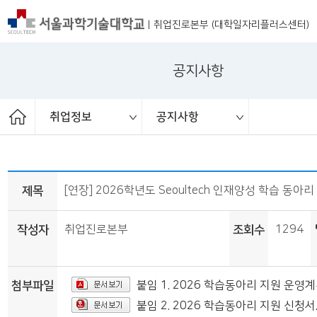
|
취업진로본부 (대학일자리플러스센터)
공지사항
취업정보
공지사항
ST커리어멘토링
취업 서포터즈
취업진로본부
취업상담
프로그램
채용공고
취업정보
공지사항
대외활동
청년정책
보도자료
제목
[연장] 2026학년도 Seoultech 인재양성 학습 동아
작성자
취업진로본부
조회수
1294
첨부파일
붙임 1. 2026 학습동아리 지원 운영계획
붙임 2. 2026 학습동아리 지원 신청서.