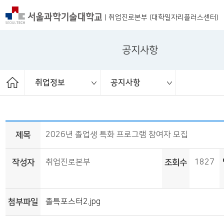
|
취업진로본부 (대학일자리플러스센터)
공지사항
취업정보
공지사항
ST커리어멘토링
취업 서포터즈
취업진로본부
취업상담
프로그램
채용공고
취업정보
공지사항
대외활동
청년정책
보도자료
제목
2026년 졸업생 특화 프로그램 참여자 모집
작성자
취업진로본부
조회수
1827
첨부파일
졸특포스터2.jpg