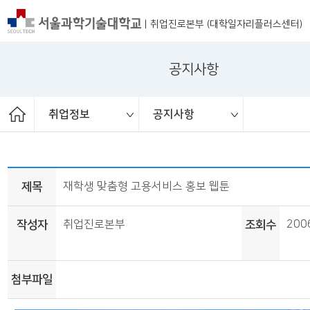
|
취업진로본부 (대학일자리플러스센터)
공지사항
취업정보
공지사항
ST커리어멘토링
취업 서포터즈
취업진로본부
취업상담
프로그램
채용공고
취업정보
공지사항
대외활동
청년정책
보도자료
제목
재학생 맞춤형 고용서비스 홍보 웹툰
작성자
취업진로본부
조회수
200
첨부파일