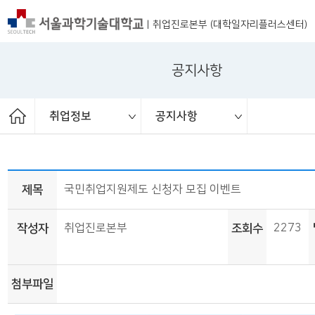
|
취업진로본부 (대학일자리플러스센터)
공지사항
취업정보
공지사항
ST커리어멘토링
취업 서포터즈
취업진로본부
취업상담
프로그램
채용공고
취업정보
공지사항
대외활동
청년정책
보도자료
제목
국민취업지원제도 신청자 모집 이벤트
작성자
취업진로본부
조회수
2273
첨부파일