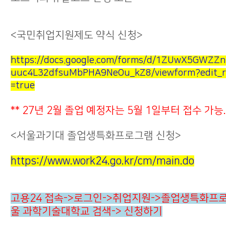
<국민취업지원제도 약식 신청>
https://docs.google.com/forms/d/1ZUwX5GWZZ
uuc4L32dfsuMbPHA9NeOu_kZ8/viewform?edit_r
=true
** 27년 2월 졸업 예정자는 5월 1일부터 접수 가능. 
<서울과기대 졸업생특화프로그램 신청>
https://www.work24.go.kr/cm/main.do
고용24 접속->로그인->취업지원->졸업생특화프로
울 과학기술대학교 검색-> 신청하기