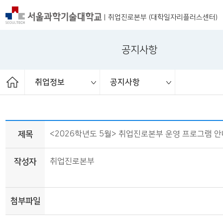
|
취업진로본부 (대학일자리플러스센터)
공지사항
취업정보
공지사항
ST커리어멘토링
취업 서포터즈
취업진로본부
취업상담
프로그램
채용공고
취업정보
공지사항
대외활동
청년정책
보도자료
제목
<2026학년도 5월> 취업진로본부 운영 프로그램 
작성자
취업진로본부
첨부파일