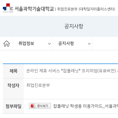
|
취업진로본부 (대학일자리플러스센터)
공지사항
취업정보
공지사항
ST커리어멘토링
취업 서포터즈
취업진로본부
취업상담
프로그램
채용공고
취업정보
공지사항
대외활동
청년정책
보도자료
제목
온라인 제휴 서비스 *잡플래닛* 프리미엄(유료버전) 
작성자
취업진로본부
첨부파일
잡플래닛 학생용 이용가이드_서울과학