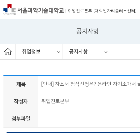
|
취업진로본부 (대학일자리플러스센터)
공지사항
취업정보
공지사항
ST커리어멘토링
취업 서포터즈
취업진로본부
취업상담
프로그램
채용공고
취업정보
공지사항
대외활동
청년정책
보도자료
제목
[안내] 자소서 첨삭신청은? 온라인 자기소개서 
작성자
취업진로본부
첨부파일