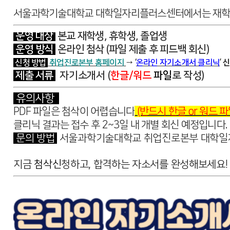
서울과학기술대학교 대학일자리플러스센터에서는
재학
운영 대상
본교 재학생, 휴학생, 졸업생
운영 방식
온라인 첨삭 (파일 제출 후 피드백 회신)
신청 방법
취
업진로본부 홈페이지
→ ‘
온라인 자기소개서 클리닉
’
신
제출 서류
자기소개서 (
한글/워드
파일
로 작성)
유의사항
PDF 파일은 첨삭이 어렵습니다
(반드시 한글 or 워드 파
클리닉 결과는 접수 후
2~3일 내 개별 회신 예정
입니다.
문의 방법
서울과학기술대학교 취업진로본부 대학일자리플
지금
첨삭
신
청하고, 합격하는 자소서를 완성해보세요!