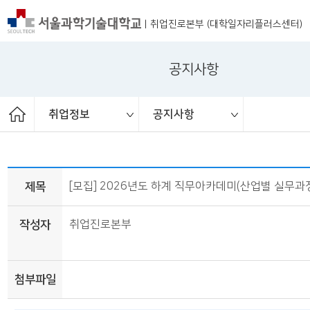
|
취업진로본부 (대학일자리플러스센터)
공지사항
취업정보
공지사항
ST커리어멘토링
취업 서포터즈
취업진로본부
취업상담
프로그램
채용공고
취업정보
공지사항
대외활동
청년정책
보도자료
제목
[모집] 2026년도 하계 직무아카데미(산업별 실무과정) 
작성자
취업진로본부
첨부파일