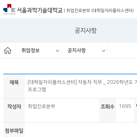
|
취업진로본부 (대학일자리플러스센터)
공지사항
취업정보
공지사항
ST커리어멘토링
취업 서포터즈
취업진로본부
취업상담
프로그램
채용공고
취업정보
공지사항
대외활동
청년정책
보도자료
제목
[대학일자리플러스센터] 자동차 직무 _ 2026학년도 
프로그램
작성자
취업진로본부
조회수
1695
첨부파일