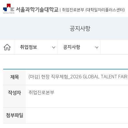
|
취업진로본부 (대학일자리플러스센터)
공지사항
취업정보
공지사항
ST커리어멘토링
취업 서포터즈
취업진로본부
취업상담
프로그램
채용공고
취업정보
공지사항
대외활동
청년정책
보도자료
제목
(마감) 현장 직무체험_2026 GLOBAL TALENT FAI
작성자
취업진로본부
첨부파일