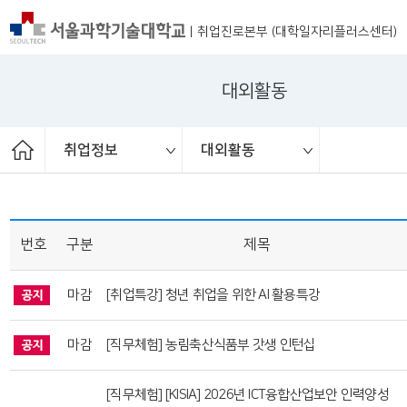
|
취업진로본부 (대학일자리플러스센터)
대외활동
취업정보
대외활동
ST커리어멘토링
취업 서포터즈
취업진로본부
취업상담
프로그램
채용공고
취업정보
공지사항
대외활동
청년정책
보도자료
번호
구분
제목
마감
[취업특강] 청년 취업을 위한 AI 활용특강
마감
[직무체험] 농림축산식품부 갓생 인턴십
[직무체험] [KISIA] 2026년 ICT융합산업보안 인력양성