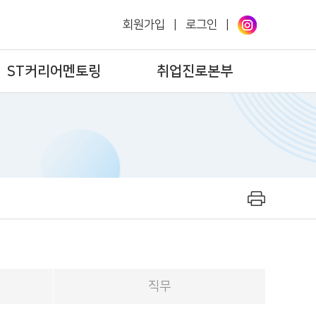
회원가입
|
로그인
|
ST커리어멘토링
취업진로본부
직무