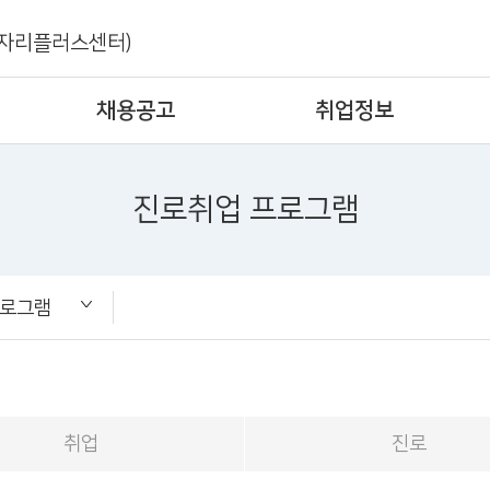
자리플러스센터)
채용공고
취업정보
진로취업 프로그램
프로그램
계도
로그램
형고용서비스
소개서 클리닉
취업
진로