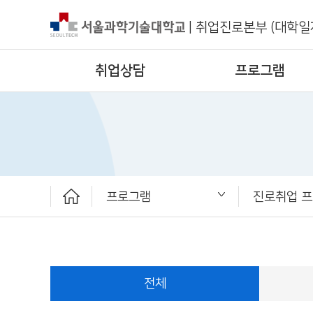
|
취업진로본부 (대학일
취업상담
프로그램
프로그램
진로취업 
취업상담
프로그램
채용공고
취업정보
ST커리어멘토링
취업진로본부
프로그램 체
취업 교과목
진로취업 프
재학생맞춤
온라인 자기
전체