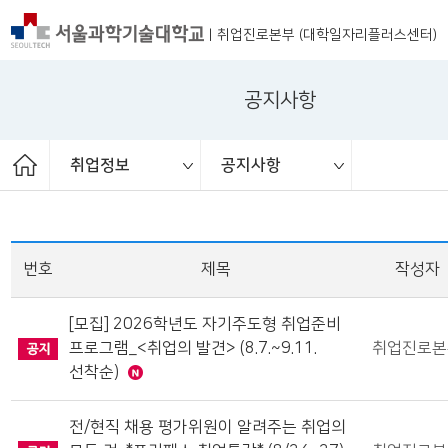
|
취업진로본부 (대학일자리플러스센터)
공지사항
취업정보
공지사항
ST커리어멘토링
취업 서포터즈
취업진로본부
취업상담
프로그램
채용공고
취업정보
공지사항
대외활동
청년정책
보도자료
번호
제목
작성자
[모집] 2026학년도 자기주도형 취업준비
프로그램_<취업의 발견> (8.7.~9.11.
취업진로본
선착순)
전/현직 채용 평가위원이 알려주는 취업의