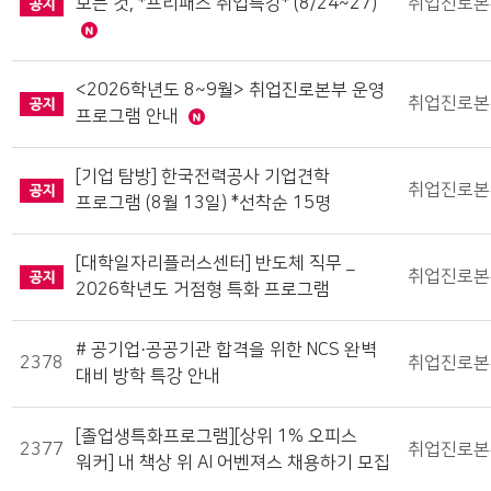
모든 것, *프리패스 취업특강* (8/24~27)
취업진로본
<2026학년도 8~9월> 취업진로본부 운영
취업진로본
프로그램 안내
[기업 탐방] 한국전력공사 기업견학
취업진로본
프로그램 (8월 13일) *선착순 15명
[대학일자리플러스센터] 반도체 직무 _
취업진로본
2026학년도 거점형 특화 프로그램
# 공기업·공공기관 합격을 위한 NCS 완벽
2378
취업진로본
대비 방학 특강 안내
[졸업생특화프로그램][상위 1% 오피스
2377
취업진로본
워커] 내 책상 위 AI 어벤져스 채용하기 모집