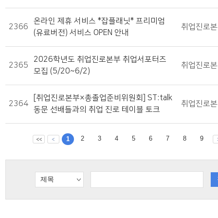
온라인 제휴 서비스 *잡플래닛* 프리미엄
2366
취업진로본
(유료버전) 서비스 OPEN 안내
2026학년도 취업진로본부 취업서포터즈
2365
취업진로본
모집 (5/20~6/2)
[취업진로본부×총졸업준비위원회] ST:talk
2364
취업진로본
동문 선배들과의 취업 진로 테이블 토크
2
3
4
5
6
7
8
9
1