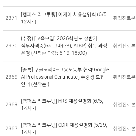
[캠퍼스 리크루팅] 이케아 채용설명회 (6/5
2371
취업진로본
12시~)
(수정) [교육모집] 2026학년도 상반기
2370
직무자격증(6시그마(GB), ADsP) 취득 과정
취업진로본
운영 (선착순 마감: 6.19. 18:00)
[졸특] 구글코리아-고용노동부 협력「Google
2369
AI Professional Certificate」 수강생 모집
취업진로본
안내 (선착순!)
[캠퍼스 리크루팅] HRS 채용설명회 (6/5,
2368
취업진로본
14시~)
[캠퍼스 리크루팅] CDRI 채용설명회 (5/29,
2367
취업진로본
14시~)