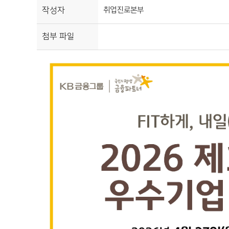
작성자
취업진로본부
첨부 파일