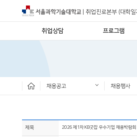
|
취업진로본부 (대학일
취업상담
프로그램
채용공고
채용행사
취업상담
프로그램
채용공고
취업정보
ST커리어멘토링
취업진로본부
추천채용
일반채용
채용행사
제목
2026 제1차 KB굿잡 우수기업 채용박람회 (