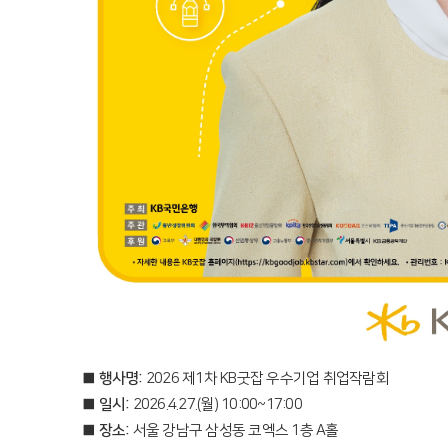
■ 행사명:
2026 제1차 KB굿잡 우수기업 취업작람회
■ 일시:
2026.4.27.(월) 10:00~17:00
■ 장소:
서울 강남구 삼성동 코엑스 1층 A홀