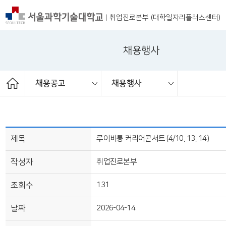
|
취업진로본부 (대학일자리플러스센터)
채용행사
채용공고
채용행사
ST커리어멘토링
취업진로본부
취업상담
프로그램
채용공고
취업정보
추천채용
일반채용
채용행사
제목
루이비통 커리어콘서트 (4/10, 13, 14)
작성자
취업진로본부
조회수
131
날짜
2026-04-14