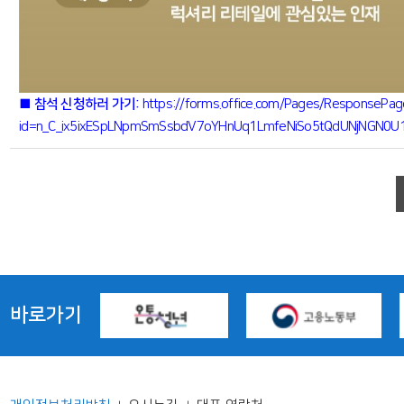
참석 신청하러 가기:
■
https://forms.office.com/Pages/ResponsePag
id=n_C_ix5ixESpLNpmSmSsbdV7oYHnUq1LmfeNiSo5tQdUNjNGN0
바로가기