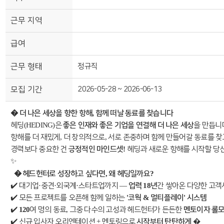
근무 지역
급여
근무 형태
정규직
모집 기간
2026-05-28 ~ 2026-06-13
�
,
더
나은
세상을
향한
항해
함께
떠날
동료를
찾습니다
(HEDING)
헤딩
은
좋은
인재와
좋은
기업을
연결해
더
나은
세상
을
만듭니
,
,
항해를
더
재밌게
더
창의적으로
서로
존중하며
함께
만들어갈
동료를
찾
!
경력보다
중요한
건
긍정적인
마인드셋
헤딩과
새로운
항해를
시작할
당
✨
�
,
?
헤드헌터로
성장하고
싶다면
왜
헤딩일까요
✔️
·
·
·
—
18
대기업
중견
외국계
스타트업까지
업력
년
간
쌓아온
다양한
고객
✔️
'
&
'
모든
프로젝트를
오픈해
함께
일하는
코웍
멀티플레이
시스템
✔️
120
,
여
명의
동료
그중
다수의
고성과
헤드헌터가
든든한
멘토이자
롤
✔️
+
�
신규
입사자
오리엔테이션
멘토링으로
시작부터
탄탄하게