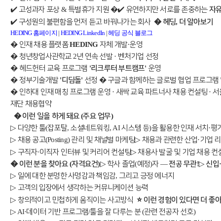
✔️
&
�
✔️
고성과자
포상
특별휴가
지원
유연하지만
서로를
존중하는
자
✔️
�
,
구성원의
불편함을
먼저
듣고
바꿔나가는
회사
헤딩
더
알아보기
HEDING
홈페이지
|
HEDING LinkedIn
|
헤딩
공식
블로그
�
HEDING
·
인재
채용
플랫폼
자체
개발
운영
�
2
·
청년창업사관학교
년
연속
선발
벤처기업
선정
�
'
'
헤드헌터
교육
프로그램
리크루터
부트캠프
운영
�️
'
'
�
정부기술개발
디딤돌
선정
구글과
함께하는
글로벌
협업
프로그램
�
·
·
인하대
인재
매칭
프로그램
운영
새싹
교육
파트너사
채용
컨설팅
서
재단
채용협약
�
(
)
이런
일을
하게
돼요
주요
업무
▷
(
,
, AI
)
·
다양한
툴
잡포탈
소셜네트워킹
시스템
등
을
활용한
인재
서치
평
▷
(Posting)
▷
·
채용
공고
관리
및
채널별
마케팅
채용과
관련한
산업
기업
리
▷
·
▷
구직자
이직자
인터뷰
및
커리어
컨설팅
채용사
발굴
및
기업
채용
컨
�
(
)
▷
(
)
—
!
▷
이런
분을
찾아요
자격요건
학사
졸업
예정
자
전공
무관
신입
▷
,
일에
대한
분명한
사명감과
책임감
그리고
긍정
에너지
▷
고객의
입장에서
생각하는
커뮤니케이션
능력
▷
⭐
창의적이고
민첩하게
움직이는
사고방식
이런
경험이
있다면
더
좋
▷
AI·
/
(
)
데이터
기반
프로그램
툴을
잘
다루는
분
관련
전공자
선호