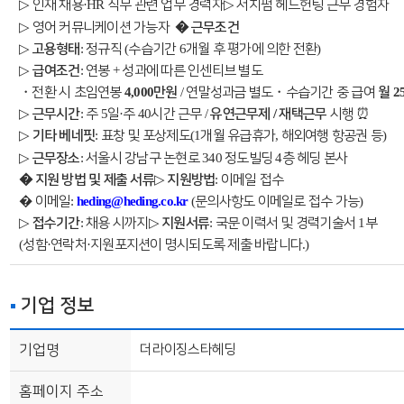
▷
·HR
▷
인재
채용
직무
관련
업무
경력자
서치펌
헤드헌팅
근무
경험자
▷
�
영어
커뮤니케이션
가능자
근무조건
▷
:
(
6
)
고용형태
정규직
수습기간
개월
후
평가에
의한
전환
▷
:
+
급여조건
연봉
성과에
따른
인센티브
별도
・
4,000
/
・
2
전환
시
초임연봉
만원
연말성과금
별도
수습기간
중
급여
월
▷
:
5
·
40
/
/
⏰
근무시간
주
일
주
시간
근무
유연근무제
재택근무
시행
▷
:
(1
,
)
기타
베네핏
표창
및
포상제도
개월
유급휴가
해외여행
항공권
등
▷
:
340
4
근무장소
서울시
강남구
논현로
정도빌딩
층
헤딩
본사
�
▷
:
지원
방법
및
제출
서류
지원방법
이메일
접수
�
:
heding@heding.co.kr
(
)
이메일
문의사항도
이메일로
접수
가능
▷
:
▷
:
1
접수기간
채용
시까지
지원서류
국문
이력서
및
경력기술서
부
(
·
·
.)
성함
연락처
지원포지션이
명시되도록
제출
바랍니다
기업 정보
기업명
더라이징스타헤딩
홈페이지 주소