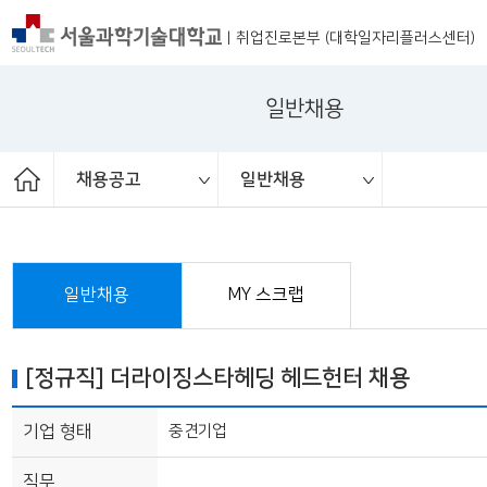
|
취업진로본부 (대학일자리플러스센터)
일반채용
채용공고
일반채용
ST커리어멘토링
취업진로본부
취업상담
프로그램
채용공고
취업정보
추천채용
일반채용
채용행사
일반채용
MY 스크랩
[정규직] 더라이징스타헤딩 헤드헌터 채용
기업 형태
중견기업
직무