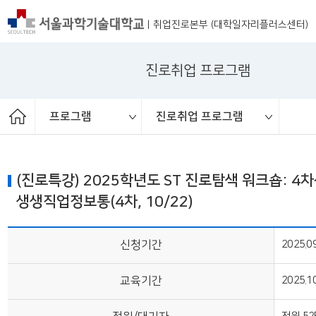
|
취업진로본부 (대학일자리플러스센터)
진로취업 프로그램
프로그램
진로취업 프로그램
온라인 자기소개서 클리닉
재학생맞춤형고용서비스
진로취업 프로그램
ST커리어멘토링
프로그램 체계도
취업진로본부
취업 교과목
취업상담
프로그램
채용공고
취업정보
(진로특강) 2025학년도 ST 진로탐색 워크숍: 4
생생직업정보통(4차, 10/22)
신청기간
2025.09
교육기간
2025.10