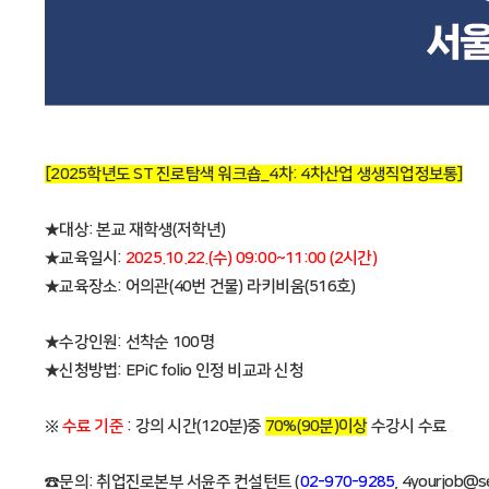
[2025학년도 ST 진로탐색 워크숍_4차: 4차산업 생생직업정보통
]
★대상: 본교 재학생(저학년)
★교육일시:
2025.10.22.(수) 09:00~11:00 (2시간)
★교육장소: 어의관(40번 건물) 라키비움(516호)
★수강인원: 선착순 100명
★신청방법: EPiC folio 인정 비교과 신청
※
수료 기준
: 강의 시간(120분)중
70%(90분)이상
수강시 수료
☎문의: 취업진로본부 서윤주 컨설턴트 (
02-970-9285
, 4yourjob@se