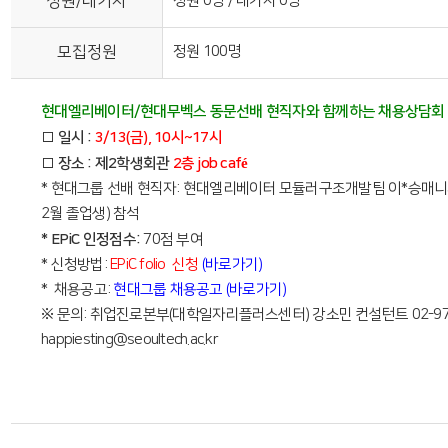
정원/대기자
정원 0명 / 대기자 0명
모집정원
정원 100명
현대엘리베이터/현대무벡스 동문선배 현직자와 함께하는 채용상담회
□ 일시 :
3/13(금), 10시~17시
□ 장소 : 제2학생회관
2층 job café
* 현대그룹 선배 현직자: 현대엘리베이터 모듈러구조개발팀 이*승매니
2월 졸업생) 참석
* EPiC 인정점수:
70점 부여
* 신청방법:
EPiC folio 신청
(바로가기)
* 채용공고:
현대그룹 채용공고 (바로가기)
※ 문의: 취업진로본부(대학일자리플러스센터) 강소민 컨설턴트 02-970-
happiesting@seoultech.ac.kr