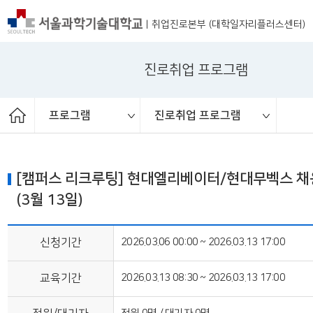
|
취업진로본부 (대학일자리플러스센터)
진로취업 프로그램
프로그램
진로취업 프로그램
온라인 자기소개서 클리닉
재학생맞춤형고용서비스
진로취업 프로그램
ST커리어멘토링
프로그램 체계도
취업진로본부
취업 교과목
취업상담
프로그램
채용공고
취업정보
[캠퍼스 리크루팅] 현대엘리베이터/현대무벡스 
(3월 13일)
신청기간
2026.03.06 00:00 ~ 2026.03.13 17:00
교육기간
2026.03.13 08:30 ~ 2026.03.13 17:00