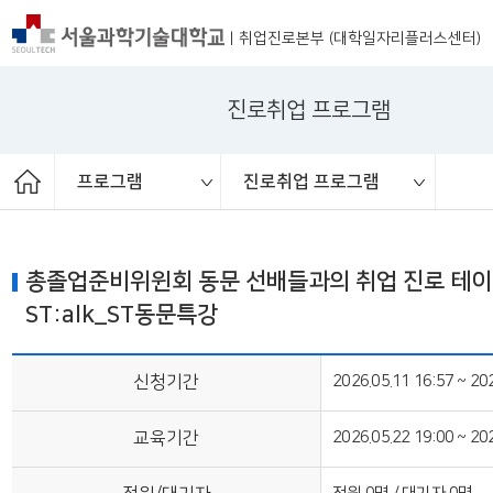
|
취업진로본부 (대학일자리플러스센터)
진로취업 프로그램
프로그램
진로취업 프로그램
온라인 자기소개서 클리닉
재학생맞춤형고용서비스
진로취업 프로그램
ST커리어멘토링
프로그램 체계도
취업진로본부
취업 교과목
취업상담
프로그램
채용공고
취업정보
총졸업준비위윈회 동문 선배들과의 취업 진로 테이
ST:alk_ST동문특강
신청기간
2026.05.11 16:57 ~ 20
교육기간
2026.05.22 19:00 ~ 20