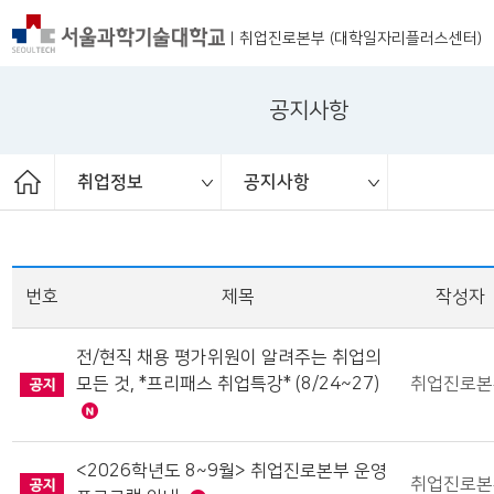
|
취업진로본부 (대학일자리플러스센터)
공지사항
취업정보
공지사항
ST커리어멘토링
취업 서포터즈
취업진로본부
취업상담
프로그램
채용공고
취업정보
공지사항
대외활동
청년정책
보도자료
번호
제목
작성자
전/현직 채용 평가위원이 알려주는 취업의
모든 것, *프리패스 취업특강* (8/24~27)
취업진로본
<2026학년도 8~9월> 취업진로본부 운영
취업진로본