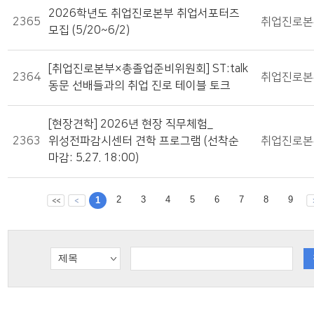
2026학년도 취업진로본부 취업서포터즈
2365
취업진로본
모집 (5/20~6/2)
[취업진로본부×총졸업준비위원회] ST:talk
2364
취업진로본
동문 선배들과의 취업 진로 테이블 토크
[현장견학] 2026년 현장 직무체험_
2363
위성전파감시센터 견학 프로그램 (선착순
취업진로본
마감: 5.27. 18:00)
2
3
4
5
6
7
8
9
1