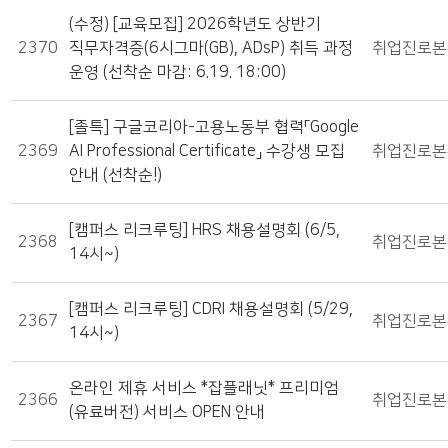
(수정) [교육모집] 2026학년도 상반기
2370
직무자격증(6시그마(GB), ADsP) 취득 과정
취업진로본
운영 (선착순 마감: 6.19. 18:00)
[졸특] 구글코리아-고용노동부 협력「Google
2369
AI Professional Certificate」 수강생 모집
취업진로본
안내 (선착순!)
[캠퍼스 리크루팅] HRS 채용설명회 (6/5,
2368
취업진로본
14시~)
[캠퍼스 리크루팅] CDRI 채용설명회 (5/29,
2367
취업진로본
14시~)
온라인 제휴 서비스 *잡플래닛* 프리미엄
2366
취업진로본
(유료버전) 서비스 OPEN 안내