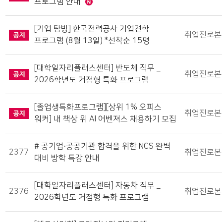
프로그램 안내
[기업 탐방] 한국전력공사 기업견학
취업진로본
프로그램 (8월 13일) *선착순 15명
[대학일자리플러스센터] 반도체 직무 _
취업진로본
2026학년도 거점형 특화 프로그램
[졸업생특화프로그램][상위 1% 오피스
취업진로본
워커] 내 책상 위 AI 어벤져스 채용하기 모집
# 공기업·공공기관 합격을 위한 NCS 완벽
2377
취업진로본
대비 방학 특강 안내
[대학일자리플러스센터] 자동차 직무 _
2376
취업진로본
2026학년도 거점형 특화 프로그램